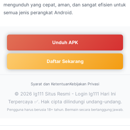
mengunduh yang cepat, aman, dan sangat efisien untuk
semua jenis perangkat Android.
Unduh APK
Daftar Sekarang
Syarat dan Ketentuan
Kebijakan Privasi
© 2026 lg111 Situs Resmi - Login lg111 Hari Ini
Terpercaya ✅. Hak cipta dilindungi undang-undang.
Pengguna harus berusia 18+ tahun. Bermain secara bertanggung jawab.