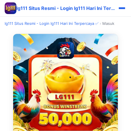
lg111 Situs Resmi - Login lg111 Hari Ini Terpercaya ✅
lg111 Situs Resmi - Login lg111 Hari Ini Terpercaya ✅
›
Masuk