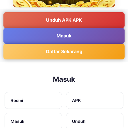
Unduh APK APK
Masuk
Daftar Sekarang
Masuk
Resmi
APK
Masuk
Unduh