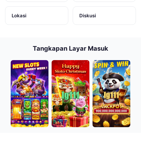
Lokasi
Diskusi
Tangkapan Layar Masuk