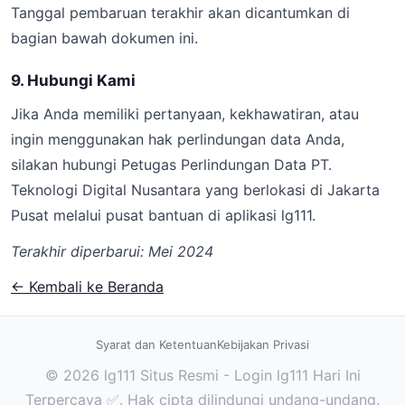
Tanggal pembaruan terakhir akan dicantumkan di
bagian bawah dokumen ini.
9. Hubungi Kami
Jika Anda memiliki pertanyaan, kekhawatiran, atau
ingin menggunakan hak perlindungan data Anda,
silakan hubungi Petugas Perlindungan Data PT.
Teknologi Digital Nusantara yang berlokasi di Jakarta
Pusat melalui pusat bantuan di aplikasi lg111.
Terakhir diperbarui: Mei 2024
← Kembali ke Beranda
Syarat dan Ketentuan
Kebijakan Privasi
© 2026 lg111 Situs Resmi - Login lg111 Hari Ini
Terpercaya ✅. Hak cipta dilindungi undang-undang.