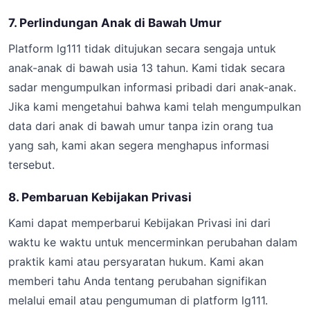
7. Perlindungan Anak di Bawah Umur
Platform lg111 tidak ditujukan secara sengaja untuk
anak-anak di bawah usia 13 tahun. Kami tidak secara
sadar mengumpulkan informasi pribadi dari anak-anak.
Jika kami mengetahui bahwa kami telah mengumpulkan
data dari anak di bawah umur tanpa izin orang tua
yang sah, kami akan segera menghapus informasi
tersebut.
8. Pembaruan Kebijakan Privasi
Kami dapat memperbarui Kebijakan Privasi ini dari
waktu ke waktu untuk mencerminkan perubahan dalam
praktik kami atau persyaratan hukum. Kami akan
memberi tahu Anda tentang perubahan signifikan
melalui email atau pengumuman di platform lg111.