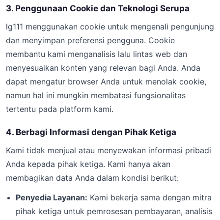
3. Penggunaan Cookie dan Teknologi Serupa
lg111 menggunakan cookie untuk mengenali pengunjung
dan menyimpan preferensi pengguna. Cookie
membantu kami menganalisis lalu lintas web dan
menyesuaikan konten yang relevan bagi Anda. Anda
dapat mengatur browser Anda untuk menolak cookie,
namun hal ini mungkin membatasi fungsionalitas
tertentu pada platform kami.
4. Berbagi Informasi dengan Pihak Ketiga
Kami tidak menjual atau menyewakan informasi pribadi
Anda kepada pihak ketiga. Kami hanya akan
membagikan data Anda dalam kondisi berikut:
Penyedia Layanan:
Kami bekerja sama dengan mitra
pihak ketiga untuk pemrosesan pembayaran, analisis